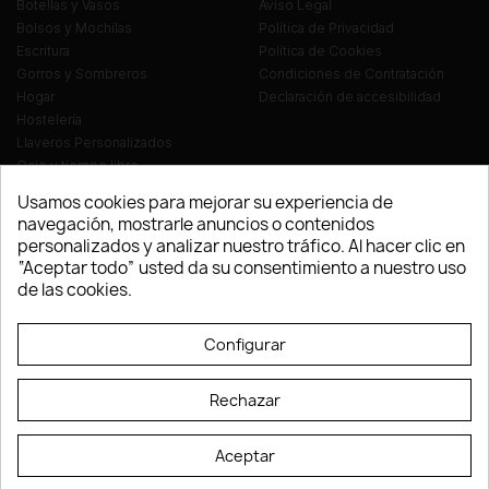
Botellas y Vasos
Aviso Legal
Bolsos y Mochilas
Política de Privacidad
Escritura
Política de Cookies
Gorros y Sombreros
Condiciones de Contratación
Hogar
Declaración de accesibilidad
Hostelería
Llaveros Personalizados
Ocio y tiempo libre
Oficina
Usamos cookies para mejorar su experiencia de
Ropa y Textil
navegación, mostrarle anuncios o contenidos
Tecnología
personalizados y analizar nuestro tráfico. Al hacer clic en
Verano y playa
“Aceptar todo” usted da su consentimiento a nuestro uso
Vestuario laboral
de las cookies.
© LEVELPRINT - 2026
Configurar
Rechazar
Aceptar