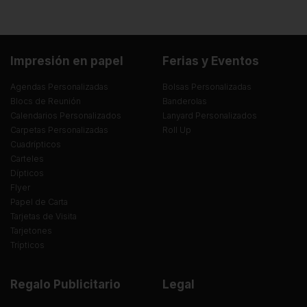
Impresión en papel
Ferias y Eventos
Agendas Personalizadas
Bolsas Personalizadas
Blocs de Reunión
Banderolas
Calendarios Personalizados
Lanyard Personalizados
Carpetas Personalizadas
Roll Up
Cuadrípticos
Carteles
Dípticos
Flyer
Papel de Carta
Tarjetas de Visita
Tarjetones
Trípticos
Regalo Publicitario
Legal