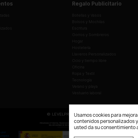
entos
Regalo Publicitario
zadas
Botellas y Vasos
Bolsos y Mochilas
lizados
Escritura
Gorros y Sombreros
Hogar
Hostelería
Llaveros Personalizados
Ocio y tiempo libre
Oficina
Ropa y Textil
Tecnología
Verano y playa
Vestuario laboral
© LEVELPRINT - 2026
Usamos cookies para mejorar
contenidos personalizados y a
usted da su consentimiento a