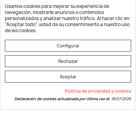
Oficina
Usamos cookies para mejorar su experiencia de
Ropa y Textil
navegación, mostrarle anuncios o contenidos
Tecnología
personalizados y analizar nuestro tráfico. Al hacer clic en
Verano y playa
“Aceptar todo” usted da su consentimiento a nuestro uso
Vestuario laboral
de las cookies.
© LEVELPRINT - 2026
Configurar
Rechazar
Aceptar
La página dispone de código accesible según las normas dictadas por la
Política de privacidad y cookies
W3C
Declaración de cookies actualizada por última vez el:
18/07/2026