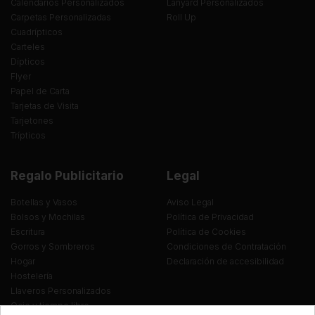
Calendarios Personalizados
Lanyard Personalizados
Carpetas Personalizadas
Roll Up
Cuadrípticos
Carteles
Dípticos
Flyer
Papel de Carta
Tarjetas de Visita
Tarjetones
Trípticos
Regalo Publicitario
Legal
Botellas y Vasos
Aviso Legal
Bolsos y Mochilas
Política de Privacidad
Escritura
Política de Cookies
Gorros y Sombreros
Condiciones de Contratación
Hogar
Declaración de accesibilidad
Hostelería
Llaveros Personalizados
Ocio y tiempo libre