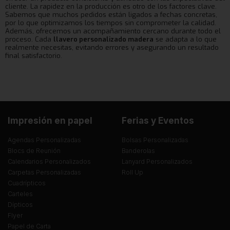
cliente. La rapidez en la producción es otro de los factores clave.
Sabemos que muchos pedidos están ligados a fechas concretas,
por lo que optimizamos los tiempos sin comprometer la calidad.
Además, ofrecemos un acompañamiento cercano durante todo el
proceso. Cada
llavero personalizado madera
se adapta a lo que
realmente necesitas, evitando errores y asegurando un resultado
final satisfactorio.
Impresión en papel
Ferias y Eventos
Agendas Personalizadas
Bolsas Personalizadas
Blocs de Reunión
Banderolas
Calendarios Personalizados
Lanyard Personalizados
Carpetas Personalizadas
Roll Up
Cuadrípticos
Carteles
Dípticos
Flyer
Papel de Carta