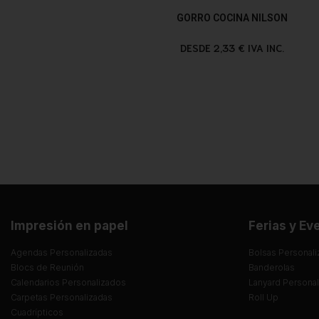
GORRO COCINA NILSON
DESDE 2,33 € IVA INC.
Impresión en papel
Ferias y Ev
Agendas Personalizadas
Bolsas Personali
Blocs de Reunión
Banderolas
Calendarios Personalizados
Lanyard Persona
Carpetas Personalizadas
Roll Up
Cuadrípticos