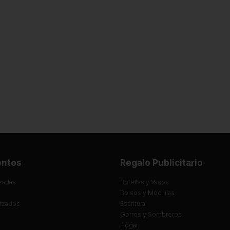
entos
Regalo Publicitario
zadas
Botellas y Vasos
Bolsos y Mochilas
lizados
Escritura
Gorros y Sombreros
Hogar