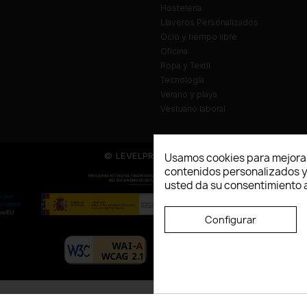
Hostelería
Llaveros Personalizados
Ocio y tiempo libre
Oficina
Ropa y Textil
Tecnología
Verano y playa
Vestuario laboral
© LEVELPRINT - 2026
Usamos cookies para mejorar
contenidos personalizados y a
usted da su consentimiento a
Configurar
La página dispone de código accesibl