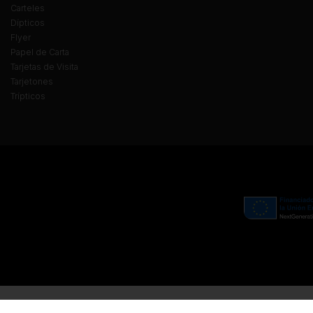
Carteles
Dípticos
Flyer
Papel de Carta
Tarjetas de Visita
Tarjetones
Trípticos