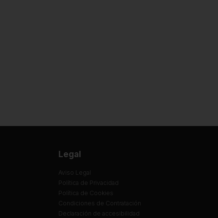
Legal
Aviso Legal
Política de Privacidad
Política de Cookies
Condiciones de Contratación
Declaración de accesibilidad