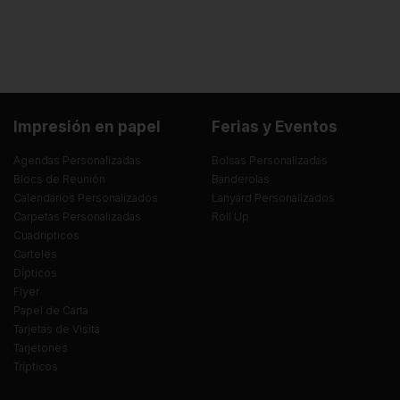
Impresión en papel
Ferias y Eventos
Agendas Personalizadas
Bolsas Personalizadas
Blocs de Reunión
Banderolas
Calendarios Personalizados
Lanyard Personalizados
Carpetas Personalizadas
Roll Up
Cuadrípticos
Carteles
Dípticos
Flyer
Papel de Carta
Tarjetas de Visita
Tarjetones
Trípticos