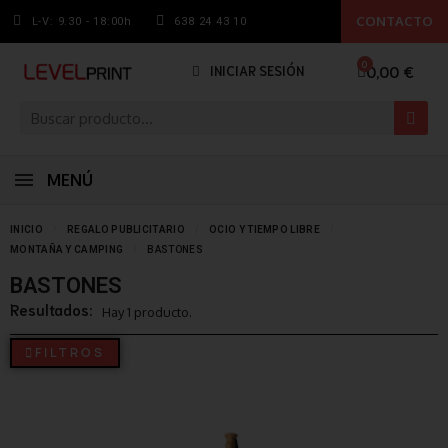
CONTACTO
L-V: 9.30 - 18:00h
638 24 43 10
0,00 €
INICIAR SESIÓN
MENÚ
INICIO
REGALO PUBLICITARIO
OCIO Y TIEMPO LIBRE
MONTAÑA Y CAMPING
BASTONES
BASTONES
Resultados:
Hay 1 producto.
FILTROS