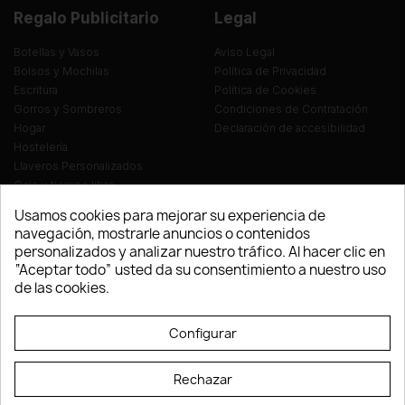
Regalo Publicitario
Legal
Botellas y Vasos
Aviso Legal
Bolsos y Mochilas
Política de Privacidad
Escritura
Política de Cookies
Gorros y Sombreros
Condiciones de Contratación
Hogar
Declaración de accesibilidad
Hostelería
Llaveros Personalizados
Ocio y tiempo libre
Oficina
Usamos cookies para mejorar su experiencia de
Ropa y Textil
navegación, mostrarle anuncios o contenidos
Tecnología
personalizados y analizar nuestro tráfico. Al hacer clic en
Verano y playa
“Aceptar todo” usted da su consentimiento a nuestro uso
Vestuario laboral
de las cookies.
© LEVELPRINT - 2026
Configurar
Rechazar