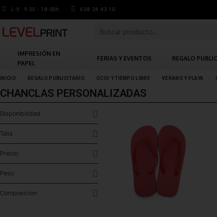
L-V: 9.30 - 18:00h
638 24 43 10
IMPRESIÓN EN
FERIAS Y EVENTOS
REGALO PUBLI
PAPEL
INICIO
REGALO PUBLICITARIO
OCIO Y TIEMPO LIBRE
VERANO Y PLAYA
CHANCLAS PERSONALIZADAS
Disponibilidad
Talla
Precio
Peso
Composicion