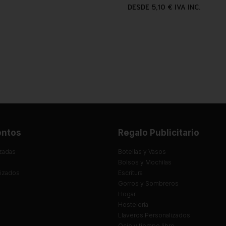
DESDE 5,10 € IVA INC.
entos
Regalo Publicitario
zadas
Botellas y Vasos
Bolsos y Mochilas
lizados
Escritura
Gorros y Sombreros
Hogar
Hostelería
Llaveros Personalizados
Ocio y tiempo libre