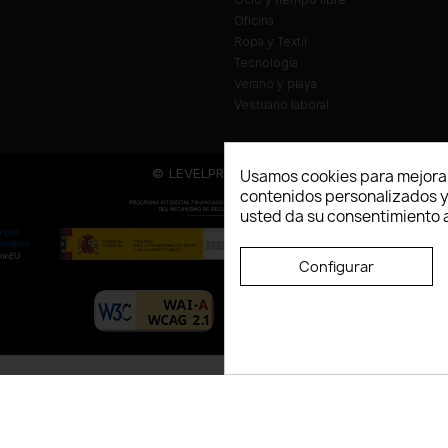
Oficina
Ropa y Textil
Tecnología
Verano y playa
Vestuario laboral
© LEVELPRINT - 2026
Usamos cookies para mejorar
contenidos personalizados y a
usted da su consentimiento a
Configurar
La página dispone de código accesibl