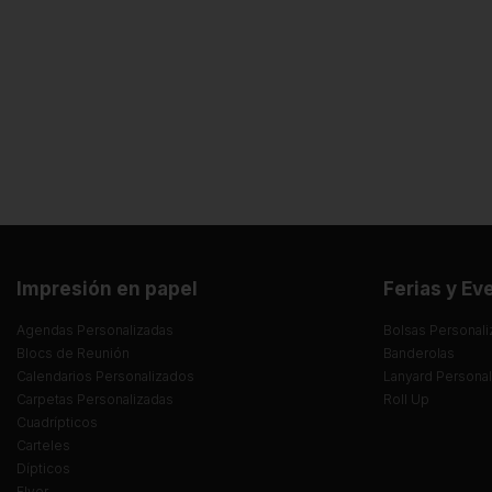
Impresión en papel
Ferias y Ev
Agendas Personalizadas
Bolsas Personali
Blocs de Reunión
Banderolas
Calendarios Personalizados
Lanyard Persona
Carpetas Personalizadas
Roll Up
Cuadrípticos
Carteles
Dípticos
Flyer