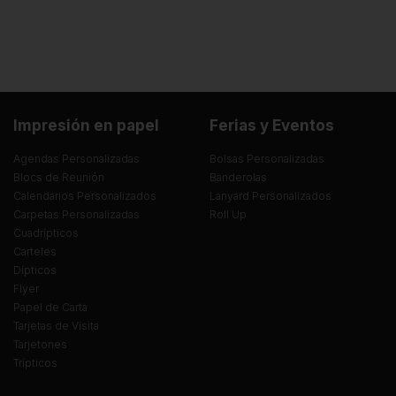
Impresión en papel
Ferias y Eventos
Agendas Personalizadas
Bolsas Personalizadas
Blocs de Reunión
Banderolas
Calendarios Personalizados
Lanyard Personalizados
Carpetas Personalizadas
Roll Up
Cuadrípticos
Carteles
Dípticos
Flyer
Papel de Carta
Tarjetas de Visita
Tarjetones
Trípticos