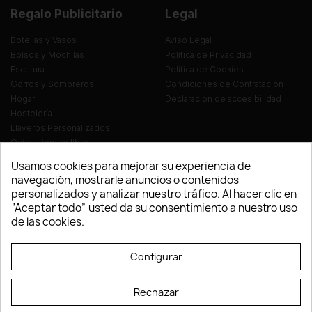
Regalo Publicitario
Legal
Botellas y Vasos
Aviso Legal
Bolsos y Mochilas
Política de Privacidad
Escritura
Política de Cookies
Gorros y Sombreros
Condiciones de Contratación
Hogar
Declaración de accesibilidad
Hostelería
Llaveros Personalizados
Ocio y tiempo libre
Oficina
Usamos cookies para mejorar su experiencia de
Ropa y Textil
navegación, mostrarle anuncios o contenidos
Tecnología
personalizados y analizar nuestro tráfico. Al hacer clic en
Verano y playa
“Aceptar todo” usted da su consentimiento a nuestro uso
Vestuario laboral
de las cookies.
© LEVELPRINT - 2026
Configurar
Rechazar