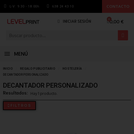
CONTACTO
L-V: 9.30 - 18:00h
638 24 43 10
0,00 €
INICIAR SESIÓN
MENÚ
INICIO
REGALO PUBLICITARIO
HOSTELERÍA
DECANTADOR PERSONALIZADO
DECANTADOR PERSONALIZADO
Resultados:
Hay 1 producto.
FILTROS