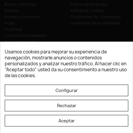
Bolsos y Mochilas
Política de Privacidad
Escritura
Política de Cookies
Gorros y Sombreros
Condiciones de Contratación
Hogar
Declaración de accesibilidad
Hostelería
Llaveros Personalizados
Ocio y tiempo libre
Oficina
Usamos cookies para mejorar su experiencia de
Ropa y Textil
navegación, mostrarle anuncios o contenidos
Tecnología
personalizados y analizar nuestro tráfico. Al hacer clic en
Verano y playa
“Aceptar todo” usted da su consentimiento a nuestro uso
Vestuario laboral
de las cookies.
© LEVELPRINT - 2026
Configurar
Rechazar
Aceptar
La página dispone de código accesible según las normas dictadas por la