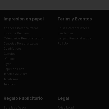
Impresión en papel
Ferias y Eventos
Agendas Personalizadas
Bolsas Personalizadas
Blocs de Reunión
Banderolas
Calendarios Personalizados
Lanyard Personalizados
Carpetas Personalizadas
Roll Up
Cuadrípticos
Carteles
Dípticos
Flyer
Papel de Carta
Tarjetas de Visita
Tarjetones
Trípticos
Regalo Publicitario
Legal
Botellas y Vasos
Aviso Legal