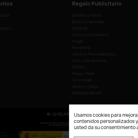
entos
Regalo Publicitario
zadas
Botellas y Vasos
Bolsos y Mochilas
lizados
Escritura
Gorros y Sombreros
Hogar
Hostelería
Llaveros Personalizados
Ocio y tiempo libre
Oficina
Ropa y Textil
Tecnología
Verano y playa
Vestuario laboral
© LEVELPRINT - 2026
Usamos cookies para mejorar
contenidos personalizados y a
usted da su consentimiento a