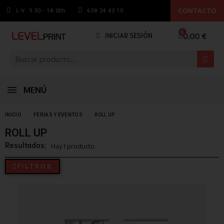
CONTACTO
L-V: 9.30 - 18:00h
638 24 43 10
0,00 €
INICIAR SESIÓN
MENÚ
INICIO
FERIAS Y EVENTOS
ROLL UP
ROLL UP
Resultados:
Hay 1 producto.
FILTROS