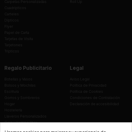
Carpetas Personalizadas
Roll Up
Cuadrípticos
Carteles
Dípticos
Flyer
Papel de Carta
Tarjetas de Visita
Tarjetones
Trípticos
Regalo Publicitario
Legal
Botellas y Vasos
Aviso Legal
Bolsos y Mochilas
Política de Privacidad
Escritura
Política de Cookies
Gorros y Sombreros
Condiciones de Contratación
Hogar
Declaración de accesibilidad
Hostelería
Llaveros Personalizados
Ocio y tiempo libre
Oficina