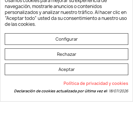
Usamos cookies para mejorar su experiencia de
Ropa y Textil
navegación, mostrarle anuncios o contenidos
Tecnología
personalizados y analizar nuestro tráfico. Al hacer clic en
Verano y playa
“Aceptar todo” usted da su consentimiento a nuestro uso
Vestuario laboral
de las cookies.
© LEVELPRINT - 2026
Configurar
Rechazar
Aceptar
La página dispone de código accesible según las normas dictadas por la
Política de privacidad y cookies
W3C
Declaración de cookies actualizada por última vez el:
18/07/2026