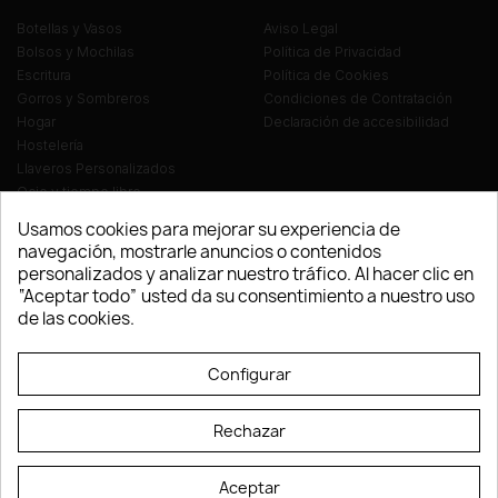
Botellas y Vasos
Aviso Legal
Bolsos y Mochilas
Política de Privacidad
Escritura
Política de Cookies
Gorros y Sombreros
Condiciones de Contratación
Hogar
Declaración de accesibilidad
Hostelería
Llaveros Personalizados
Ocio y tiempo libre
Oficina
Usamos cookies para mejorar su experiencia de
Ropa y Textil
navegación, mostrarle anuncios o contenidos
Tecnología
personalizados y analizar nuestro tráfico. Al hacer clic en
Verano y playa
“Aceptar todo” usted da su consentimiento a nuestro uso
Vestuario laboral
de las cookies.
© LEVELPRINT - 2026
Configurar
Rechazar
Aceptar