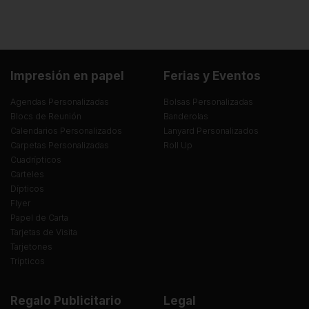
Impresión en papel
Ferias y Eventos
Agendas Personalizadas
Bolsas Personalizadas
Blocs de Reunión
Banderolas
Calendarios Personalizados
Lanyard Personalizados
Carpetas Personalizadas
Roll Up
Cuadrípticos
Carteles
Dípticos
Flyer
Papel de Carta
Tarjetas de Visita
Tarjetones
Trípticos
Regalo Publicitario
Legal