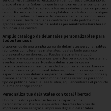
sencilla, visualizando el resultado en tiempo real y calculando el
precio al instante. Sabemos que tu intención es clara: comprar un
producto de calidad, adaptado a tus necesidades y con un proceso
rápido. Por eso, te ofrecemos una plataforma intuitiva donde eliges
el modelo, subes tu diseño y decides exactamente cómo quieres
tu impresión. Desde pequeñas cantidades hasta pedidos más
grandes, aquí encontrarás
delantales personalizados baratos
sin
renunciar a la calidad.
Amplio catálogo de delantales personalizables para
todos los usos
Disponemos de una amplia gama de
delantales personalizables
fabricados con diferentes materiales, ideales tanto para uso
profesional como doméstico. Puedes elegir entre algodón,
poliéster o mezclas resistentes, perfectos para cocina, hostelería o
eventos promocionales. Nuestros
delantales de cocina
personalizados
son muy demandados por restaurantes, bares y
también como regalo original. Además, contamos con opciones
específicas como
delantales personalizados hombre
con cortes y
diseños adaptados, así como modelos más versátiles para todo
tipo de públicos. Sea cual sea tu idea, aquí encontrarás el producto
que mejor encaje contigo.
Personaliza tus delantales con total libertad
Uno de nuestros puntos fuertes es la capacidad de
personalización. Puedes elegir entre diferentes técnicas de
impresión como serigrafía, impresión digital o
delantales