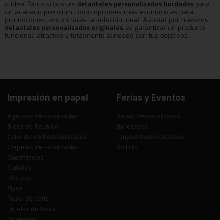
o idea. Tanto si buscas
delantales personalizados bordados
para
un acabado premium como opciones más económicas para
promociones, encontrarás la solución ideal. Apostar por nuestros
delantales personalizados originales
es garantizar un producto
funcional, atractivo y totalmente alineado con tus objetivos.
Impresión en papel
Ferias y Eventos
Agendas Personalizadas
Bolsas Personalizadas
Blocs de Reunión
Banderolas
Calendarios Personalizados
Lanyard Personalizados
Carpetas Personalizadas
Roll Up
Cuadrípticos
Carteles
Dípticos
Flyer
Papel de Carta
Tarjetas de Visita
Tarjetones