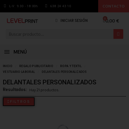
CONTACTO
L-V: 9.30 - 18:00h
638 24 43 10
0,00 €
INICIAR SESIÓN
MENÚ
INICIO
REGALO PUBLICITARIO
ROPA Y TEXTIL
VESTUARIO LABORAL
DELANTALES PERSONALIZADOS
DELANTALES PERSONALIZADOS
Resultados:
Hay 21 productos.
FILTROS