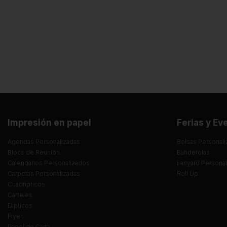
Impresión en papel
Ferias y Ev
Agendas Personalizadas
Bolsas Personali
Blocs de Reunión
Banderolas
Calendarios Personalizados
Lanyard Persona
Carpetas Personalizadas
Roll Up
Cuadrípticos
Carteles
Dípticos
Flyer
Papel de Carta