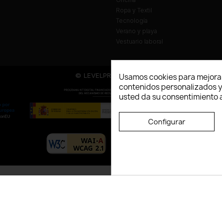
Ropa y Textil
Tecnología
Verano y playa
Vestuario laboral
© LEVELPRINT - 2026
Usamos cookies para mejorar
contenidos personalizados y a
usted da su consentimiento a
Configurar
La página dispone de código accesibl