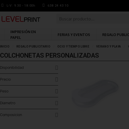
L-V: 9.30 - 18:00h
638 24 43 10
IMPRESIÓN EN
FERIAS Y EVENTOS
REGALO PUBLI
PAPEL
INICIO
REGALO PUBLICITARIO
OCIO Y TIEMPO LIBRE
VERANO Y PLAYA
COLCHONETAS PERSONALIZADAS
Disponibilidad
Precio
Peso
Diametro
Composicion