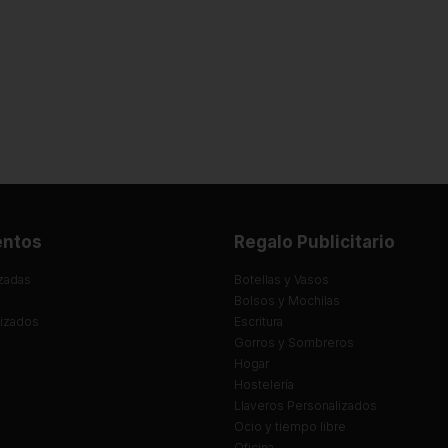
entos
Regalo Publicitario
zadas
Botellas y Vasos
Bolsos y Mochilas
lizados
Escritura
Gorros y Sombreros
Hogar
Hostelería
Llaveros Personalizados
Ocio y tiempo libre
Oficina