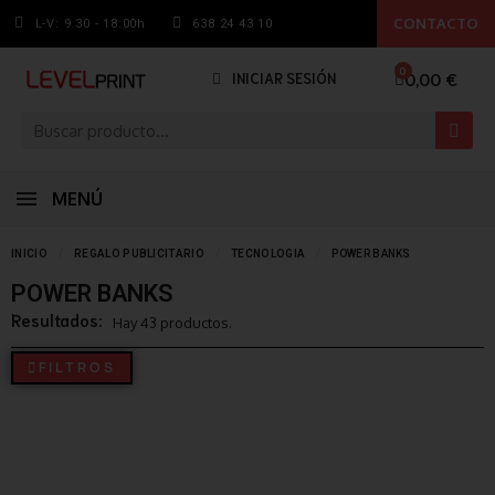
CONTACTO
L-V: 9.30 - 18:00h
638 24 43 10
0,00 €
INICIAR SESIÓN
MENÚ
INICIO
REGALO PUBLICITARIO
TECNOLOGIA
POWER BANKS
POWER BANKS
Resultados:
Hay 43 productos.
FILTROS