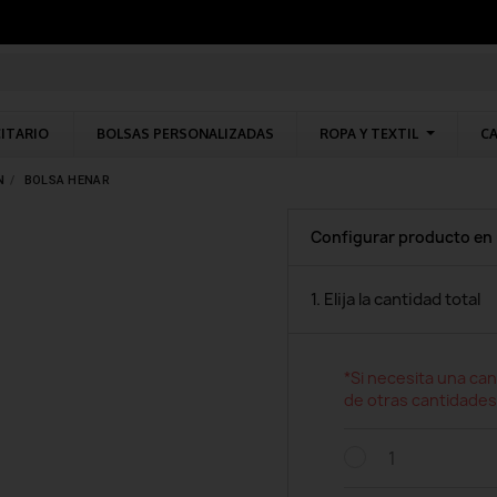
CITARIO
BOLSAS PERSONALIZADAS
ROPA Y TEXTIL
CA
N
BOLSA HENAR
Configurar producto en
1. Elija la cantidad total
*Si necesita una can
de otras cantidades
1