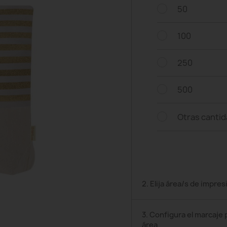
50
100
250
500
Otras canti
2. Elija área/s de impres
3. Configura el marcaje 
área