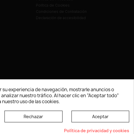
Política de Cookies
Condiciones de Contratación
Declaración de accesibilidad
 su experiencia de navegación, mostrarle anuncios o
nalizar nuestro tráfico. Al hacer clic en “Aceptar todo”
 nuestro uso de las cookies.
Rechazar
Aceptar
e según las normas dictadas por la W3C
Política de privacidad y cookies