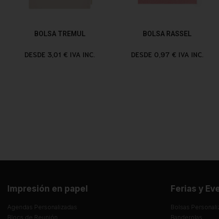
BOLSA TREMUL
BOLSA RASSEL
DESDE 3,01 € IVA INC.
DESDE 0,97 € IVA INC.
Impresión en papel
Ferias y Ev
Agendas Personalizadas
Bolsas Personali
Blocs de Reunión
Banderolas