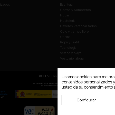
lizados
Escritura
Gorros y Sombreros
Hogar
Hostelería
Llaveros Personalizados
Ocio y tiempo libre
Oficina
Ropa y Textil
Tecnología
Verano y playa
Vestuario laboral
© LEVELPRINT - 2026
Usamos cookies para mejorar
contenidos personalizados y a
usted da su consentimiento a
Configurar
La página dispone de código accesibl