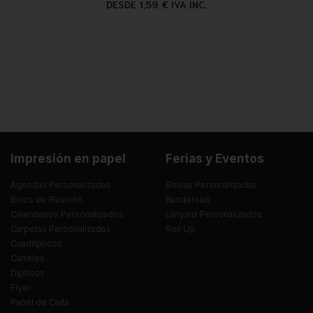
DESDE 1,59 € IVA INC.
Impresión en papel
Ferias y Eventos
Agendas Personalizadas
Bolsas Personalizadas
Blocs de Reunión
Banderolas
Calendarios Personalizados
Lanyard Personalizados
Carpetas Personalizadas
Roll Up
Cuadrípticos
Carteles
Dípticos
Flyer
Papel de Carta