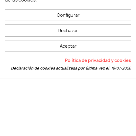
© LEVELPRINT - 2026
Configurar
Rechazar
Aceptar
La página dispone de código accesible según las normas dictadas por la
Política de privacidad y cookies
W3C
Declaración de cookies actualizada por última vez el:
18/07/2026