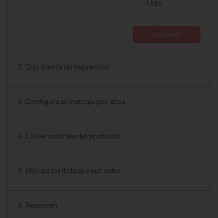
Uds.
Siguiente
2. Elija área/s de impresión
3. Configura el marcaje por área
4. Elija el color/es del producto
5. Elija las cantidades por color
6. Resumen