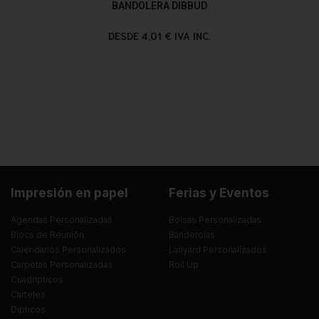
BANDOLERA DIBBUD
DESDE 4,01 € IVA INC.
Impresión en papel
Ferias y Eventos
Agendas Personalizadas
Bolsas Personalizadas
Blocs de Reunión
Banderolas
Calendarios Personalizados
Lanyard Personalizados
Carpetas Personalizadas
Roll Up
Cuadrípticos
Carteles
Dípticos