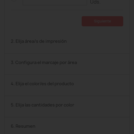
Uds.
Siguiente
2. Elija área/s de impresión
3. Configura el marcaje por área
4. Elija el color/es del producto
5. Elija las cantidades por color
6. Resumen