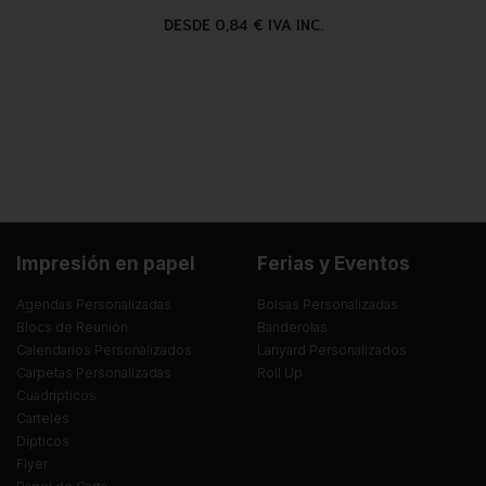
DESDE 0,84 € IVA INC.
Impresión en papel
Ferias y Eventos
Agendas Personalizadas
Bolsas Personalizadas
Blocs de Reunión
Banderolas
Calendarios Personalizados
Lanyard Personalizados
Carpetas Personalizadas
Roll Up
Cuadrípticos
Carteles
Dípticos
Flyer