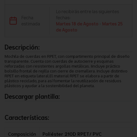
Lo recibirás entre las siguientes
Fecha
fechas:
estimada
Martes 18 de Agosto
-
Martes 25
de Agosto
Descripción:
Mochila de cuerdas en RPET, con compartimento principal de diseño
transparente. Cuenta con cuerdas de autocierre y esquinas
reforzadas con resistentes argollas metálicas. Iincluye práctico
bolsillo frontal de rejilla con cierre de cremallera. Incluye distintivo
RPET en etiqueta lateral.El material RPET se elabora a partir de
plástico reciclado, para así fomentar la reutilización de residuos
plásticos y ayudar a la sostenibilidad del planeta.
Descargar plantilla:
Características:
Composición
Poliéster 210D RPET/ PVC