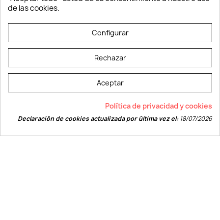
Vestuario laboral
de las cookies.
© LEVELPRINT - 2026
Configurar
Rechazar
Aceptar
La página dispone de código accesible según las normas dictadas por la
Política de privacidad y cookies
W3C
Declaración de cookies actualizada por última vez el:
18/07/2026