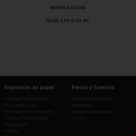
MOCHILA SUSDAL
DESDE 5,59 € IVA INC.
Impresión en papel
Ferias y Eventos
Agendas Personalizadas
Bolsas Personalizadas
Blocs de Reunión
Banderolas
Calendarios Personalizados
Lanyard Personalizados
Carpetas Personalizadas
Roll Up
Cuadrípticos
Carteles