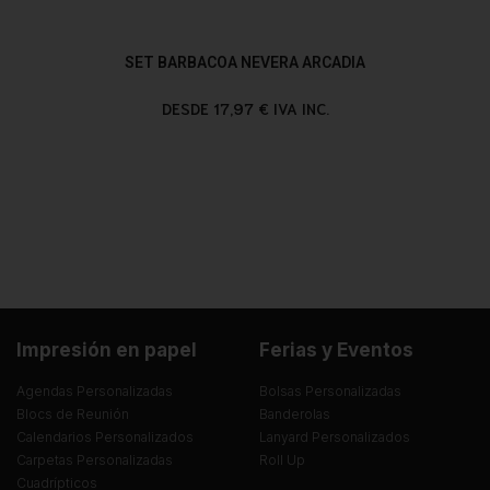
SET BARBACOA NEVERA ARCADIA
DESDE 17,97 € IVA INC.
Impresión en papel
Ferias y Eventos
Agendas Personalizadas
Bolsas Personalizadas
Blocs de Reunión
Banderolas
Calendarios Personalizados
Lanyard Personalizados
Carpetas Personalizadas
Roll Up
Cuadrípticos