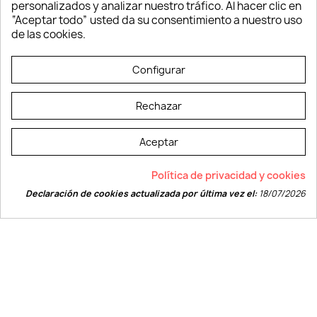
personalizados y analizar nuestro tráfico. Al hacer clic en
Verano y playa
“Aceptar todo” usted da su consentimiento a nuestro uso
Vestuario laboral
de las cookies.
© LEVELPRINT - 2026
Configurar
Rechazar
Aceptar
La página dispone de código accesible según las normas dictadas por la
Política de privacidad y cookies
W3C
Declaración de cookies actualizada por última vez el:
18/07/2026