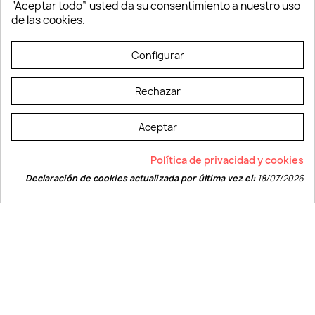
“Aceptar todo” usted da su consentimiento a nuestro uso
Vestuario laboral
de las cookies.
© LEVELPRINT - 2026
Configurar
Rechazar
Aceptar
La página dispone de código accesible según las normas dictadas por la
Política de privacidad y cookies
W3C
Declaración de cookies actualizada por última vez el:
18/07/2026