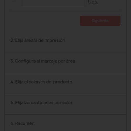
Uds.
Siguiente
2. Elija área/s de impresión
3. Configura el marcaje por área
4. Elija el color/es del producto
5. Elija las cantidades por color
6. Resumen