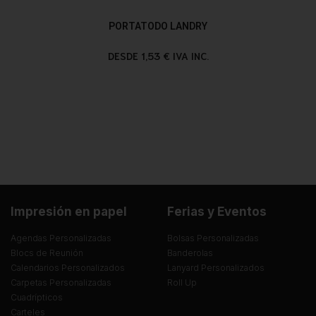
PORTATODO LANDRY
DESDE 1,53 € IVA INC.
Impresión en papel
Ferias y Eventos
Agendas Personalizadas
Bolsas Personalizadas
Blocs de Reunión
Banderolas
Calendarios Personalizados
Lanyard Personalizados
Carpetas Personalizadas
Roll Up
Cuadrípticos
Carteles