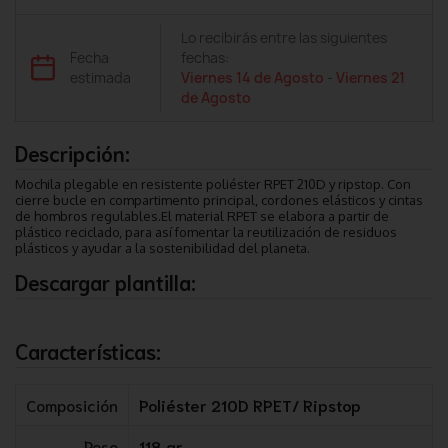
Lo recibirás entre las siguientes
Fecha
fechas:
estimada
Viernes 14 de Agosto
-
Viernes 21
de Agosto
Descripción:
Mochila plegable en resistente poliéster RPET 210D y ripstop. Con
cierre bucle en compartimento principal, cordones elásticos y cintas
de hombros regulables.El material RPET se elabora a partir de
plástico reciclado, para así fomentar la reutilización de residuos
plásticos y ayudar a la sostenibilidad del planeta.
Descargar plantilla:
Características:
Composición
Poliéster 210D RPET/ Ripstop
Peso
118 gr.