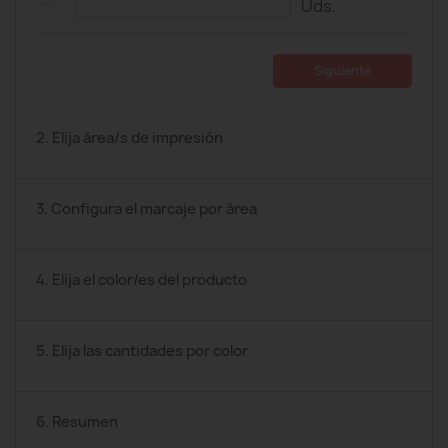
Uds.
Siguiente
2. Elija área/s de impresión
3. Configura el marcaje por área
4. Elija el color/es del producto
5. Elija las cantidades por color
6. Resumen