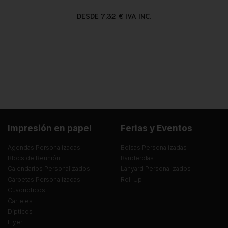
DESDE 7,32 € IVA INC.
Impresión en papel
Ferias y Eventos
Agendas Personalizadas
Bolsas Personalizadas
Blocs de Reunión
Banderolas
Calendarios Personalizados
Lanyard Personalizados
Carpetas Personalizadas
Roll Up
Cuadrípticos
Carteles
Dípticos
Flyer