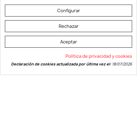
© LEVELPRINT - 2026
Configurar
Rechazar
Aceptar
La página dispone de código accesible según las normas dictadas por la
Política de privacidad y cookies
W3C
Declaración de cookies actualizada por última vez el:
18/07/2026