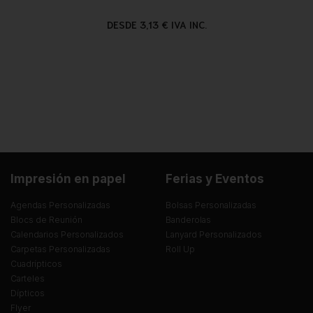
DESDE 3,13 € IVA INC.
Impresión en papel
Ferias y Eventos
Agendas Personalizadas
Bolsas Personalizadas
Blocs de Reunión
Banderolas
Calendarios Personalizados
Lanyard Personalizados
Carpetas Personalizadas
Roll Up
Cuadrípticos
Carteles
Dípticos
Flyer