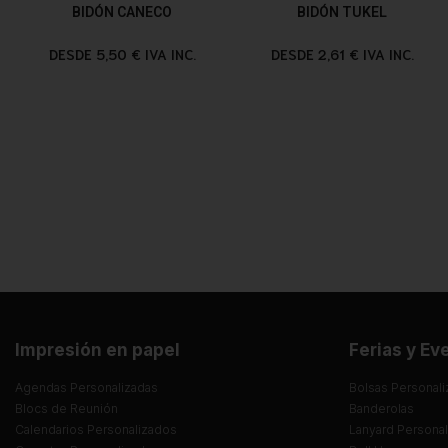
BIDÓN CANECO
BIDÓN TUKEL
DESDE 5,50 € IVA INC.
DESDE 2,61 € IVA INC.
Impresión en papel
Ferias y Ev
Agendas Personalizadas
Bolsas Personali
Blocs de Reunión
Banderolas
Calendarios Personalizados
Lanyard Persona