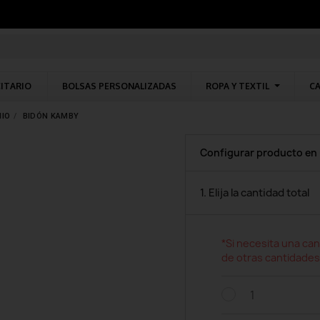
CITARIO
BOLSAS PERSONALIZADAS
ROPA Y TEXTIL
CA
NIO
BIDÓN KAMBY
Configurar producto en
1. Elija la cantidad total
*Si necesita una can
de otras cantidades
1