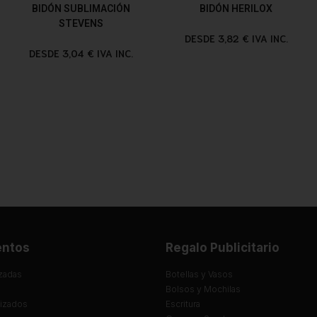
BIDÓN SUBLIMACIÓN
BIDÓN HERILOX
STEVENS
DESDE 3,82 € IVA INC.
DESDE 3,04 € IVA INC.
entos
Regalo Publicitario
zadas
Botellas y Vasos
Bolsos y Mochilas
lizados
Escritura