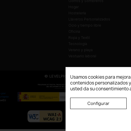
Gorros y Sombreros
Hogar
Hostelería
Llaveros Personalizados
Ocio y tiempo libre
Oficina
Ropa y Textil
Tecnología
Verano y playa
Vestuario laboral
© LEVELPRINT - 2026
Usamos cookies para mejorar
contenidos personalizados y a
usted da su consentimiento a
Configurar
La página dispone de código accesibl