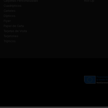
Carpetas Personalizadas
Roll Up
Cuadrípticos
Carteles
Dípticos
Flyer
Papel de Carta
Tarjetas de Visita
Tarjetones
Trípticos