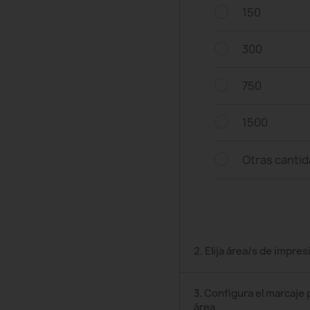
150
300
750
1500
Otras canti
2. Elija área/s de impres
3. Configura el marcaje 
área