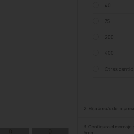
40
75
200
400
Otras canti
2. Elija área/s de impres
3. Configura el marcaje 
área