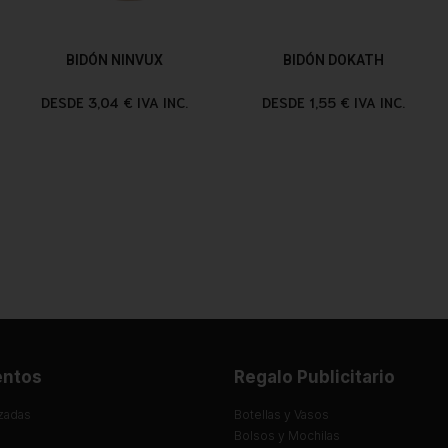
BIDÓN NINVUX
BIDÓN DOKATH
DESDE 3,04 € IVA INC.
DESDE 1,55 € IVA INC.
entos
Regalo Publicitario
zadas
Botellas y Vasos
Bolsos y Mochilas