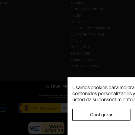
lizados
Escritura
Gorros y Sombreros
Hogar
Hostelería
Llaveros Personalizados
Ocio y tiempo libre
Oficina
Ropa y Textil
Tecnología
Verano y playa
Vestuario laboral
© LEVELPRINT - 2026
Usamos cookies para mejorar
contenidos personalizados y a
usted da su consentimiento a
Configurar
La página dispone de código accesibl