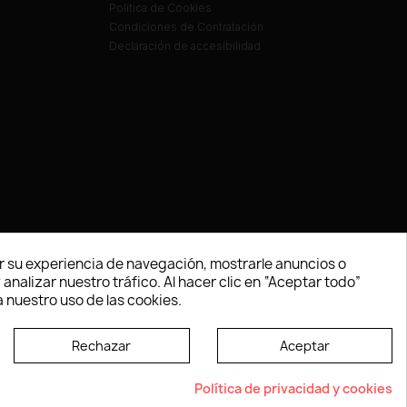
Política de Cookies
Condiciones de Contratación
Declaración de accesibilidad
 su experiencia de navegación, mostrarle anuncios o
nalizar nuestro tráfico. Al hacer clic en “Aceptar todo”
 nuestro uso de las cookies.
Rechazar
Aceptar
e según las normas dictadas por la W3C
Política de privacidad y cookies