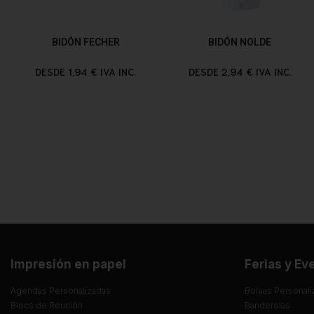
BIDÓN FECHER
BIDÓN NOLDE
DESDE 1,94 € IVA INC.
DESDE 2,94 € IVA INC.
Impresión en papel
Ferias y Ev
Agendas Personalizadas
Bolsas Personali
Blocs de Reunión
Banderolas