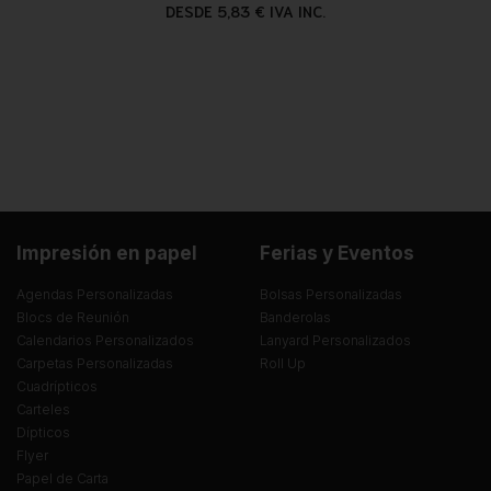
DESDE 5,83 € IVA INC.
Impresión en papel
Ferias y Eventos
Agendas Personalizadas
Bolsas Personalizadas
Blocs de Reunión
Banderolas
Calendarios Personalizados
Lanyard Personalizados
Carpetas Personalizadas
Roll Up
Cuadrípticos
Carteles
Dípticos
Flyer
Papel de Carta