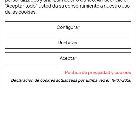
Verano y playa
“Aceptar todo” usted da su consentimiento a nuestro uso
Vestuario laboral
de las cookies.
© LEVELPRINT - 2026
Configurar
Rechazar
Aceptar
La página dispone de código accesible según las normas dictadas por la
Política de privacidad y cookies
W3C
Declaración de cookies actualizada por última vez el:
18/07/2026