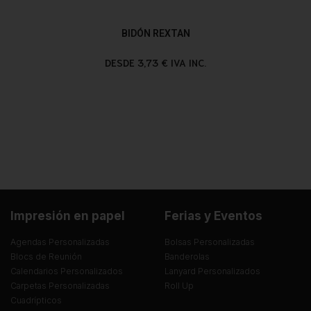
BIDÓN REXTAN
DESDE 3,73 € IVA INC.
Impresión en papel
Ferias y Eventos
Agendas Personalizadas
Bolsas Personalizadas
Blocs de Reunión
Banderolas
Calendarios Personalizados
Lanyard Personalizados
Carpetas Personalizadas
Roll Up
Cuadrípticos