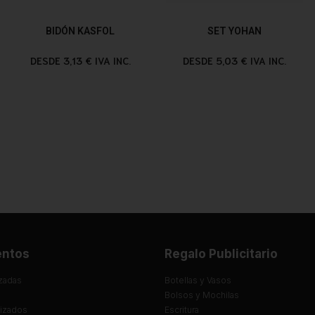
BIDÓN KASFOL
SET YOHAN
DESDE 3,13 € IVA INC.
DESDE 5,03 € IVA INC.
entos
Regalo Publicitario
zadas
Botellas y Vasos
Bolsos y Mochilas
lizados
Escritura