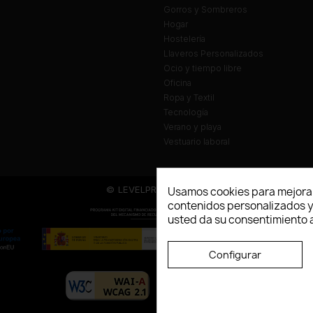
Gorros y Sombreros
Hogar
Hostelería
Llaveros Personalizados
Ocio y tiempo libre
Oficina
Ropa y Textil
Tecnología
Verano y playa
Vestuario laboral
© LEVELPRINT - 2026
Usamos cookies para mejorar
contenidos personalizados y a
usted da su consentimiento a
Configurar
La página dispone de código accesibl