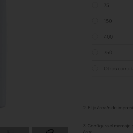
75
150
400
750
Otras canti
2. Elija área/s de impres
3. Configura el marcaje 
área