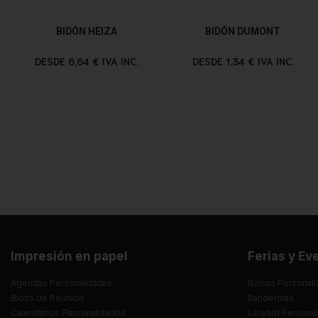
BIDÓN HEIZA
BIDÓN DUMONT
DESDE 6,64 € IVA INC.
DESDE 1,34 € IVA INC.
Impresión en papel
Ferias y Ev
Agendas Personalizadas
Bolsas Personali
Blocs de Reunión
Banderolas
Calendarios Personalizados
Lanyard Persona