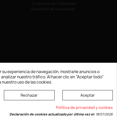
Condiciones de Contratación
Declaración de accesibilidad
 su experiencia de navegación, mostrarle anuncios o
nalizar nuestro tráfico. Al hacer clic en “Aceptar todo”
 nuestro uso de las cookies.
Rechazar
Aceptar
e según las normas dictadas por la W3C
Política de privacidad y cookies
Declaración de cookies actualizada por última vez el:
18/07/2026