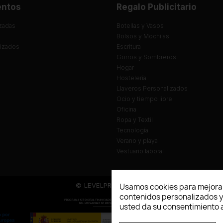
entos
Regalo Publicitario
zadas
Botellas y Vasos
Bolsos y Mochilas
lizados
Escritura
Gorros y Sombreros
Hogar
Hostelería
Llaveros Personalizados
Ocio y tiempo libre
Oficina
Ropa y Textil
Tecnología
Verano y playa
Vestuario laboral
© LEVELPRINT - 2026
Usamos cookies para mejorar
contenidos personalizados y a
usted da su consentimiento a