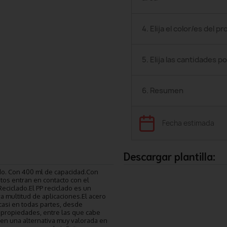
4. Elija el color/es del p
5. Elija las cantidades po
6. Resumen
Fecha estimada
Descargar plantilla:
ado. Con 400 ml de capacidad.Con
tos entran en contacto con el
Reciclado.El PP reciclado es un
ra multitud de aplicaciones.El acero
asi en todas partes, desde
 propiedades, entre las que cabe
o en una alternativa muy valorada en