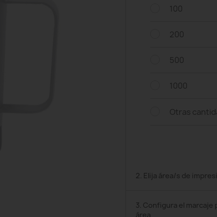
100
200
500
1000
Otras canti
2. Elija área/s de impres
3. Configura el marcaje 
área