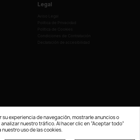
Legal
Aviso Legal
Política de Privacidad
Política de Cookies
Condiciones de Contratación
Declaración de accesibilidad
 su experiencia de navegación, mostrarle anuncios o
nalizar nuestro tráfico. Al hacer clic en “Aceptar todo”
 nuestro uso de las cookies.