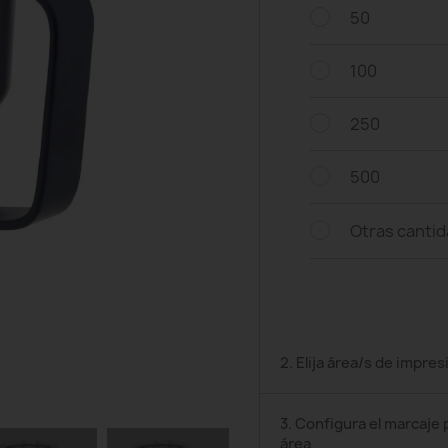
50
100
250
500
Otras canti
2. Elija área/s de impres
3. Configura el marcaje 
área