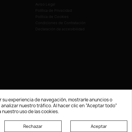
Aviso Legal
Política de Privacidad
Política de Cookies
Condiciones de Contratación
Declaración de accesibilidad
 su experiencia de navegación, mostrarle anuncios o
nalizar nuestro tráfico. Al hacer clic en “Aceptar todo”
 nuestro uso de las cookies.
Rechazar
Aceptar