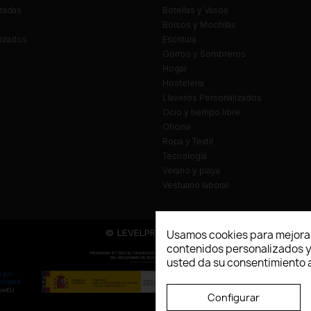
zadas
Botellas y Vasos
Bolsos y Mochilas
lizados
Escritura
Gorros y Sombreros
Hogar
Hostelería
Llaveros Personalizados
Ocio y tiempo libre
Oficina
Ropa y Textil
Tecnología
Verano y playa
Vestuario laboral
© LEVELPRINT - 2026
Usamos cookies para mejorar
contenidos personalizados y a
usted da su consentimiento a
Configurar