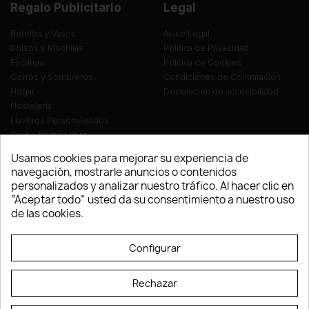
Regalo Publicitario
Legal
Botellas y Vasos
Aviso Legal
Bolsos y Mochilas
Política de Privacidad
Escritura
Política de Cookies
Gorros y Sombreros
Condiciones de Contratación
Hogar
Declaración de accesibilidad
Hostelería
Llaveros Personalizados
Ocio y tiempo libre
Oficina
Usamos cookies para mejorar su experiencia de
Ropa y Textil
navegación, mostrarle anuncios o contenidos
Tecnología
personalizados y analizar nuestro tráfico. Al hacer clic en
Verano y playa
“Aceptar todo” usted da su consentimiento a nuestro uso
Vestuario laboral
de las cookies.
© LEVELPRINT - 2026
Configurar
Rechazar