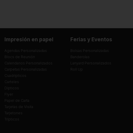
Impresión en papel
Ferias y Eventos
Agendas Personalizadas
Bolsas Personalizadas
Blocs de Reunión
Banderolas
Calendarios Personalizados
Lanyard Personalizados
Carpetas Personalizadas
Roll Up
Cuadrípticos
Carteles
Dípticos
Flyer
Papel de Carta
Tarjetas de Visita
Tarjetones
Trípticos