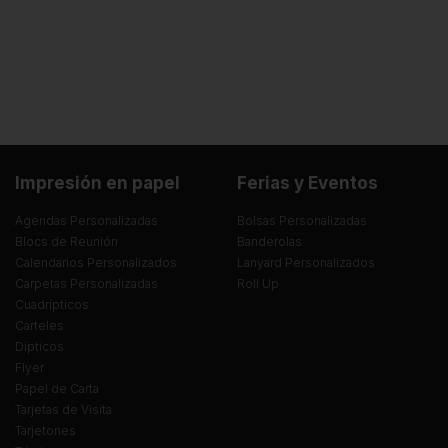
Impresión en papel
Ferias y Eventos
Agendas Personalizadas
Bolsas Personalizadas
Blocs de Reunión
Banderolas
Calendarios Personalizados
Lanyard Personalizados
Carpetas Personalizadas
Roll Up
Cuadrípticos
Carteles
Dípticos
Flyer
Papel de Carta
Tarjetas de Visita
Tarjetones