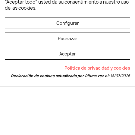
“Aceptar todo” usted da su consentimiento a nuestro uso
Vestuario laboral
de las cookies.
© LEVELPRINT - 2026
Configurar
Rechazar
Aceptar
La página dispone de código accesible según las normas dictadas por la
Política de privacidad y cookies
W3C
Declaración de cookies actualizada por última vez el:
18/07/2026