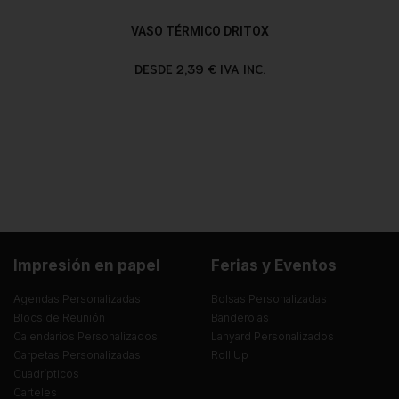
VASO TÉRMICO DRITOX
DESDE 2,39 € IVA INC.
Impresión en papel
Ferias y Eventos
Agendas Personalizadas
Bolsas Personalizadas
Blocs de Reunión
Banderolas
Calendarios Personalizados
Lanyard Personalizados
Carpetas Personalizadas
Roll Up
Cuadrípticos
Carteles