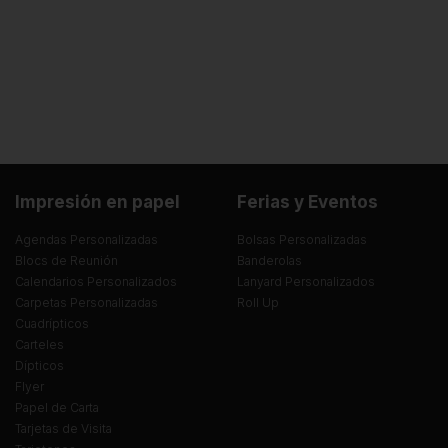
Impresión en papel
Ferias y Eventos
Agendas Personalizadas
Bolsas Personalizadas
Blocs de Reunión
Banderolas
Calendarios Personalizados
Lanyard Personalizados
Carpetas Personalizadas
Roll Up
Cuadrípticos
Carteles
Dípticos
Flyer
Papel de Carta
Tarjetas de Visita