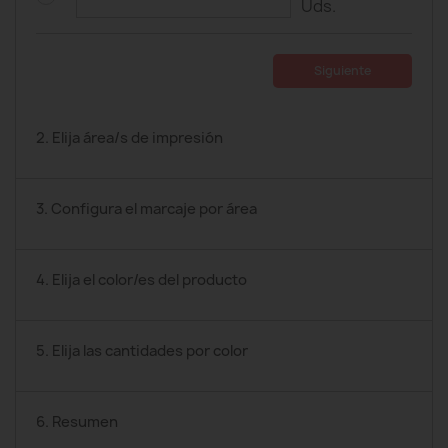
Uds.
Siguiente
2. Elija área/s de impresión
3. Configura el marcaje por área
4. Elija el color/es del producto
5. Elija las cantidades por color
6. Resumen