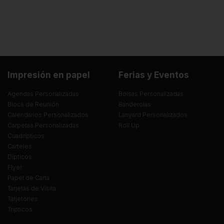
Impresión en papel
Ferias y Eventos
Agendas Personalizadas
Bolsas Personalizadas
Blocs de Reunión
Banderolas
Calendarios Personalizados
Lanyard Personalizados
Carpetas Personalizadas
Roll Up
Cuadrípticos
Carteles
Dípticos
Flyer
Papel de Carta
Tarjetas de Visita
Tarjetones
Trípticos