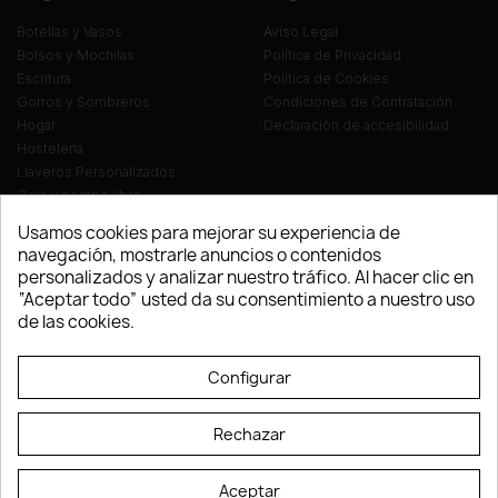
Botellas y Vasos
Aviso Legal
Bolsos y Mochilas
Política de Privacidad
Escritura
Política de Cookies
Gorros y Sombreros
Condiciones de Contratación
Hogar
Declaración de accesibilidad
Hostelería
Llaveros Personalizados
Ocio y tiempo libre
Oficina
Usamos cookies para mejorar su experiencia de
Ropa y Textil
navegación, mostrarle anuncios o contenidos
Tecnología
personalizados y analizar nuestro tráfico. Al hacer clic en
Verano y playa
“Aceptar todo” usted da su consentimiento a nuestro uso
Vestuario laboral
de las cookies.
© LEVELPRINT - 2026
Configurar
Rechazar
Aceptar