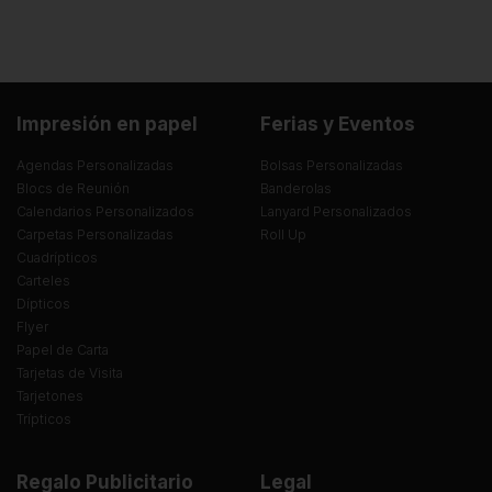
Impresión en papel
Ferias y Eventos
Agendas Personalizadas
Bolsas Personalizadas
Blocs de Reunión
Banderolas
Calendarios Personalizados
Lanyard Personalizados
Carpetas Personalizadas
Roll Up
Cuadrípticos
Carteles
Dípticos
Flyer
Papel de Carta
Tarjetas de Visita
Tarjetones
Trípticos
Regalo Publicitario
Legal