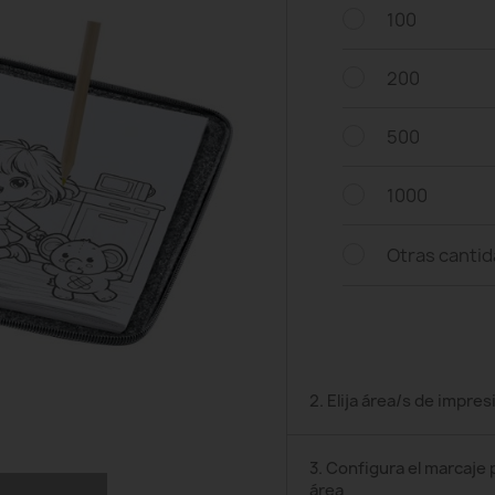
100
200
500
1000
Otras canti
2. Elija área/s de impres
3. Configura el marcaje 
área