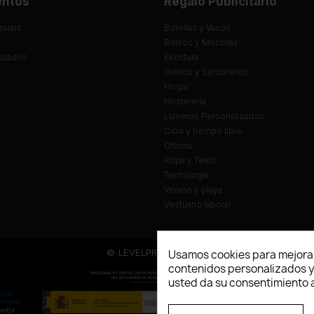
entos
Regalo Publicitario
zadas
Botellas y Vasos
Bolsos y Mochilas
lizados
Escritura
Gorros y Sombreros
Hogar
Hostelería
Llaveros Personalizados
Ocio y tiempo libre
Oficina
Ropa y Textil
Tecnología
Verano y playa
Vestuario laboral
© LEVELPRINT - 2026
Usamos cookies para mejorar
contenidos personalizados y a
usted da su consentimiento a