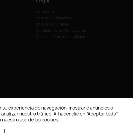
Legal
Aviso Legal
Política de Privacidad
Política de Cookies
Condiciones de Contratación
Declaración de accesibilidad
 su experiencia de navegación, mostrarle anuncios o
nalizar nuestro tráfico. Al hacer clic en “Aceptar todo”
 nuestro uso de las cookies.