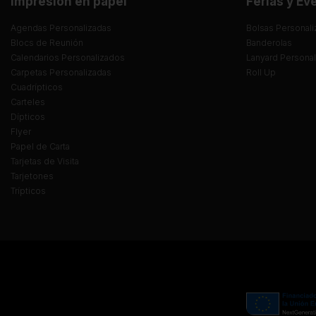
Impresión en papel
Ferias y Ev
Agendas Personalizadas
Bolsas Personali
Blocs de Reunión
Banderolas
Calendarios Personalizados
Lanyard Persona
Carpetas Personalizadas
Roll Up
Cuadrípticos
Carteles
Dípticos
Flyer
Papel de Carta
Tarjetas de Visita
Tarjetones
Trípticos