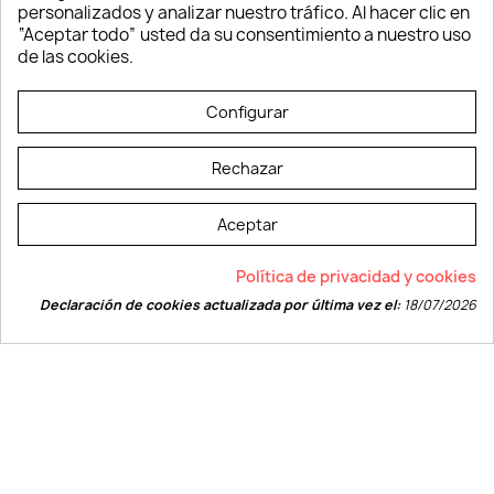
Tecnología
personalizados y analizar nuestro tráfico. Al hacer clic en
Verano y playa
“Aceptar todo” usted da su consentimiento a nuestro uso
Vestuario laboral
de las cookies.
© LEVELPRINT - 2026
Configurar
Rechazar
Aceptar
La página dispone de código accesible según las normas dictadas por la
Política de privacidad y cookies
W3C
Declaración de cookies actualizada por última vez el:
18/07/2026