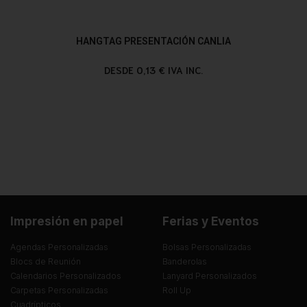
HANGTAG PRESENTACIÓN CANLIA
DESDE 0,13 € IVA INC.
Impresión en papel
Ferias y Eventos
Agendas Personalizadas
Bolsas Personalizadas
Blocs de Reunión
Banderolas
Calendarios Personalizados
Lanyard Personalizados
Carpetas Personalizadas
Roll Up
Cuadrípticos