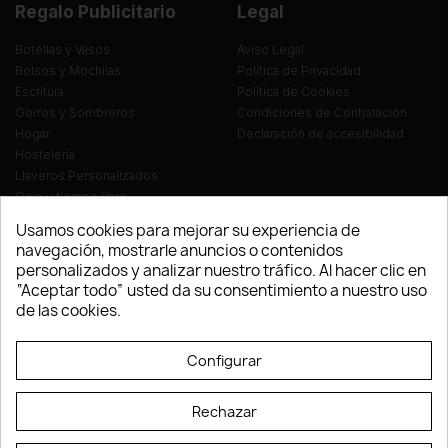
Regalo Publicitario
Legal
Botellas y Vasos
Aviso Legal
Bolsos y Mochilas
Política de Privacidad
Escritura
Política de Cookies
Gorros y Sombreros
Condiciones de Contratación
Hogar
Declaración de accesibilidad
Hostelería
Llaveros Personalizados
Ocio y tiempo libre
Oficina
Usamos cookies para mejorar su experiencia de
Ropa y Textil
navegación, mostrarle anuncios o contenidos
Tecnología
personalizados y analizar nuestro tráfico. Al hacer clic en
Verano y playa
“Aceptar todo” usted da su consentimiento a nuestro uso
Vestuario laboral
de las cookies.
© LEVELPRINT - 2026
Configurar
Rechazar