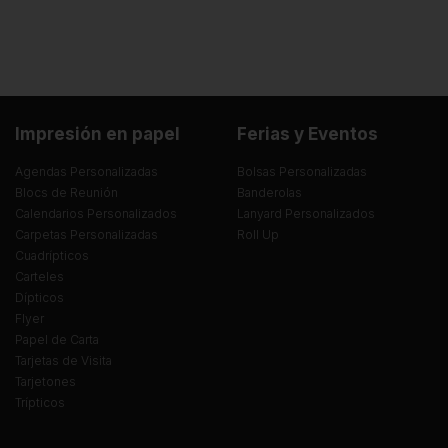
Impresión en papel
Ferias y Eventos
Agendas Personalizadas
Bolsas Personalizadas
Blocs de Reunión
Banderolas
Calendarios Personalizados
Lanyard Personalizados
Carpetas Personalizadas
Roll Up
Cuadrípticos
Carteles
Dípticos
Flyer
Papel de Carta
Tarjetas de Visita
Tarjetones
Trípticos