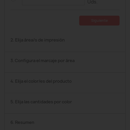
Uds.
Siguiente
2. Elija área/s de impresión
3. Configura el marcaje por área
4. Elija el color/es del producto
5. Elija las cantidades por color
6. Resumen