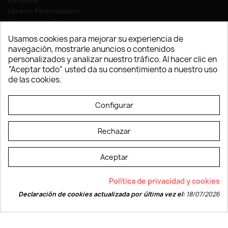
Hostelería
Llaveros Personalizados
Ocio y tiempo libre
Oficina
Usamos cookies para mejorar su experiencia de
Ropa y Textil
navegación, mostrarle anuncios o contenidos
Tecnología
personalizados y analizar nuestro tráfico. Al hacer clic en
Verano y playa
“Aceptar todo” usted da su consentimiento a nuestro uso
Vestuario laboral
de las cookies.
© LEVELPRINT - 2026
Configurar
Rechazar
Aceptar
La página dispone de código accesible según las normas dictadas por la
Política de privacidad y cookies
W3C
Declaración de cookies actualizada por última vez el:
18/07/2026