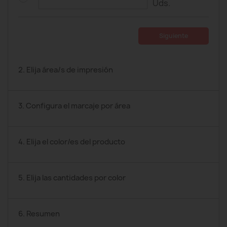
Uds.
Siguiente
2. Elija área/s de impresión
3. Configura el marcaje por área
4. Elija el color/es del producto
5. Elija las cantidades por color
6. Resumen