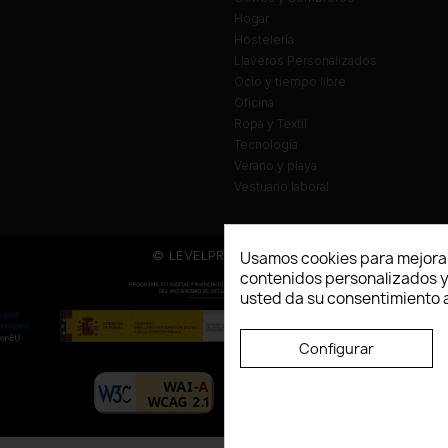
Hogar
Hostelería
Llaveros Personalizados
Ocio y tiempo libre
Oficina
Ropa y Textil
Tecnología
Verano y playa
Vestuario laboral
© LEVELPRINT - 2026
Usamos cookies para mejorar
contenidos personalizados y a
usted da su consentimiento a
Configurar
La página dispone de código accesibl