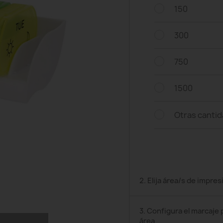
150
300
750
1500
Otras canti
2. Elija área/s de impres
3. Configura el marcaje 
área