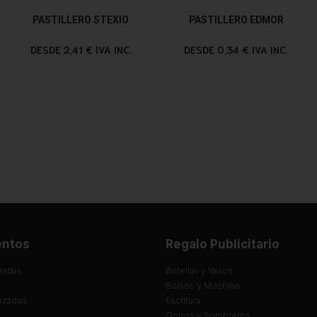
PASTILLERO STEXIO
PASTILLERO EDMOR
DESDE 2,41 € IVA INC.
DESDE 0,34 € IVA INC.
entos
Regalo Publicitario
zadas
Botellas y Vasos
Bolsos y Mochilas
lizados
Escritura
Gorros y Sombreros