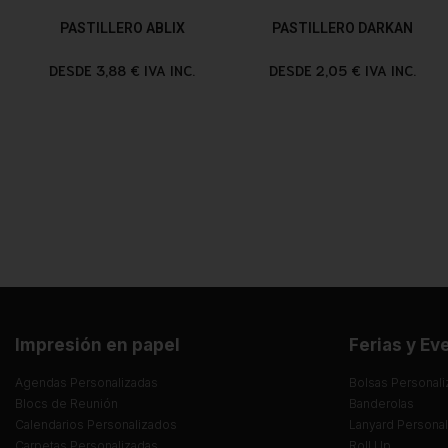
PASTILLERO ABLIX
PASTILLERO DARKAN
DESDE 3,88 € IVA INC.
DESDE 2,05 € IVA INC.
Impresión en papel
Ferias y Ev
Agendas Personalizadas
Bolsas Personali
Blocs de Reunión
Banderolas
Calendarios Personalizados
Lanyard Persona
Carpetas Personalizadas
Roll Up