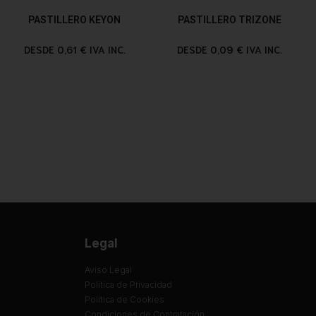
PASTILLERO KEYON
PASTILLERO TRIZONE
DESDE 0,61 € IVA INC.
DESDE 0,09 € IVA INC.
Legal
Aviso Legal
Política de Privacidad
Política de Cookies
Condiciones de Contratación