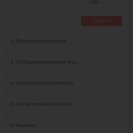
Uds.
Siguiente
2. Elija área/s de impresión
3. Configura el marcaje por área
4. Elija el color/es del producto
5. Elija las cantidades por color
6. Resumen