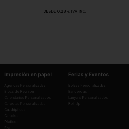
DESDE 0,28 € IVA INC.
Impresión en papel
Ferias y Eventos
Agendas Personalizadas
Bolsas Personalizadas
Blocs de Reunión
Banderolas
Calendarios Personalizados
Lanyard Personalizados
Carpetas Personalizadas
Roll Up
Cuadrípticos
Carteles
Dípticos
Flyer