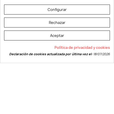
© LEVELPRINT - 2026
Configurar
Rechazar
Aceptar
La página dispone de código accesible según las normas dictadas por la
Política de privacidad y cookies
W3C
Declaración de cookies actualizada por última vez el:
18/07/2026