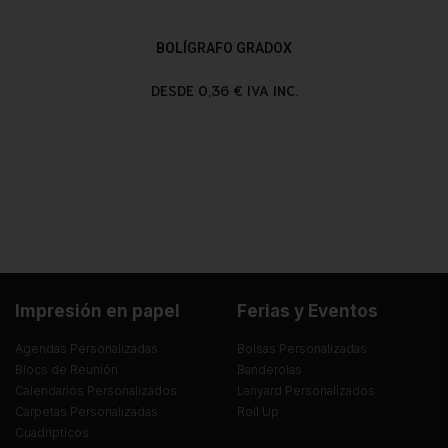
BOLÍGRAFO GRADOX
DESDE 0,36 € IVA INC.
Impresión en papel
Ferias y Eventos
Agendas Personalizadas
Bolsas Personalizadas
Blocs de Reunión
Banderolas
Calendarios Personalizados
Lanyard Personalizados
Carpetas Personalizadas
Roll Up
Cuadrípticos