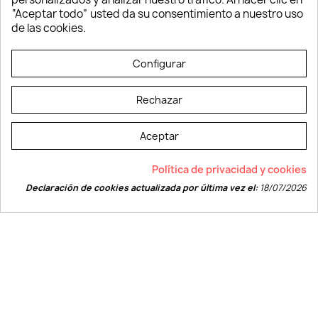
Verano y playa
“Aceptar todo” usted da su consentimiento a nuestro uso
Vestuario laboral
de las cookies.
© LEVELPRINT - 2026
Configurar
Rechazar
Aceptar
La página dispone de código accesible según las normas dictadas por la
Política de privacidad y cookies
W3C
Declaración de cookies actualizada por última vez el:
18/07/2026