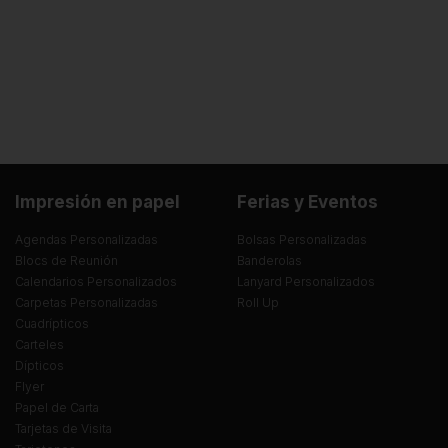
Impresión en papel
Ferias y Eventos
Agendas Personalizadas
Bolsas Personalizadas
Blocs de Reunión
Banderolas
Calendarios Personalizados
Lanyard Personalizados
Carpetas Personalizadas
Roll Up
Cuadrípticos
Carteles
Dípticos
Flyer
Papel de Carta
Tarjetas de Visita