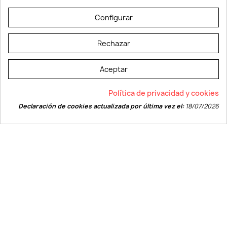
© LEVELPRINT - 2026
Configurar
Rechazar
Aceptar
La página dispone de código accesible según las normas dictadas por la
Política de privacidad y cookies
W3C
Declaración de cookies actualizada por última vez el:
18/07/2026