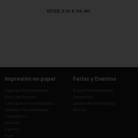
DESDE 0,10 € IVA INC.
Impresión en papel
Ferias y Eventos
Agendas Personalizadas
Bolsas Personalizadas
Blocs de Reunión
Banderolas
Calendarios Personalizados
Lanyard Personalizados
Carpetas Personalizadas
Roll Up
Cuadrípticos
Carteles
Dípticos
Flyer