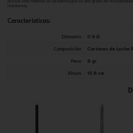
circular. Este material se caracteriza por su alto grado de reciclabilida
resistencia.
Características:
Diámetro
0.9 Ø
Composición
Cartones de Leche 
Peso
8 gr.
Altura
15.8 cm
D