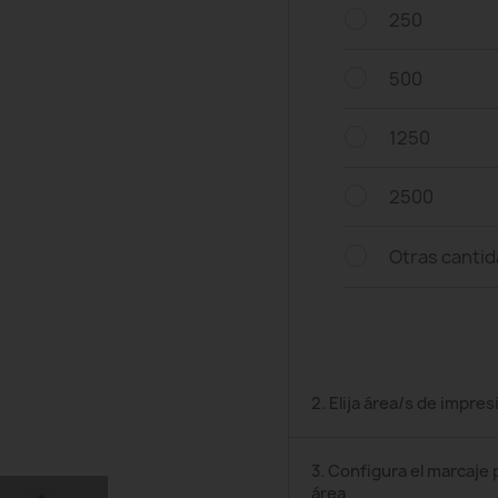
250
500
1250
2500
Otras canti
2. Elija área/s de impres
3. Configura el marcaje 
área