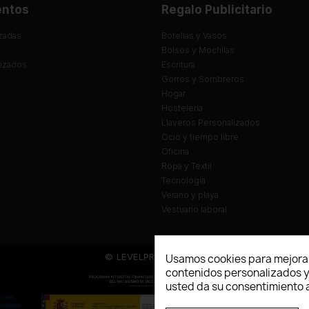
entos
Regalo Publicitario
zadas
Botellas y Vasos
Bolsos y Mochilas
lizados
Escritura
Gorros y Sombreros
Hogar
Hostelería
Llaveros Personalizados
Ocio y tiempo libre
Oficina
Ropa y Textil
Tecnología
Verano y playa
Vestuario laboral
© LEVELPRINT - 2026
Usamos cookies para mejorar
contenidos personalizados y a
usted da su consentimiento a