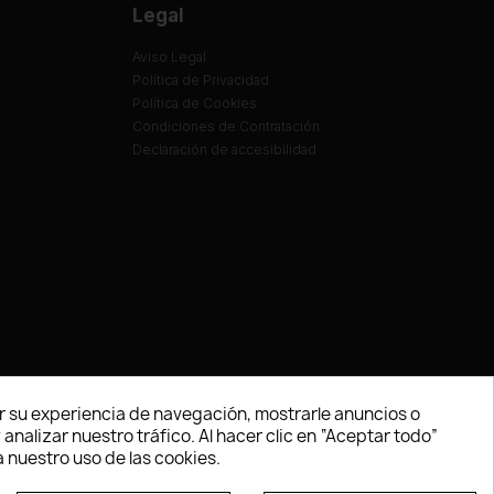
Legal
Aviso Legal
Política de Privacidad
Política de Cookies
Condiciones de Contratación
Declaración de accesibilidad
 su experiencia de navegación, mostrarle anuncios o
nalizar nuestro tráfico. Al hacer clic en “Aceptar todo”
 nuestro uso de las cookies.