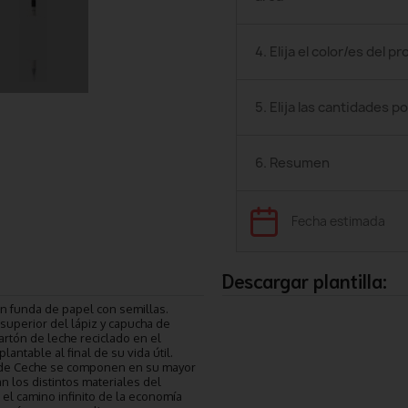
4. Elija el color/es del p
5. Elija las cantidades po
6. Resumen
Fecha estimada
Descargar plantilla:
en funda de papel con semillas.
e superior del lápiz y capucha de
artón de leche reciclado en el
antable al final de su vida útil.
es de Ceche se componen en su mayor
n los distintos materiales del
 el camino infinito de la economía