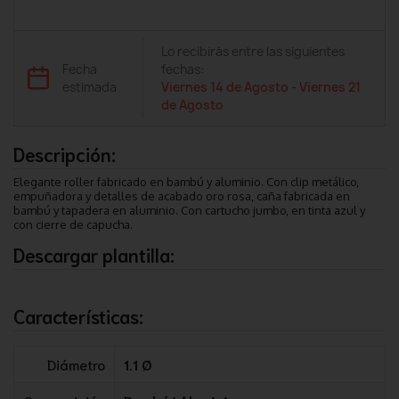
Lo recibirás entre las siguientes
Fecha
fechas:
estimada
Viernes 14 de Agosto
-
Viernes 21
de Agosto
Descripción:
Elegante roller fabricado en bambú y aluminio. Con clip metálico,
empuñadora y detalles de acabado oro rosa, caña fabricada en
bambú y tapadera en aluminio. Con cartucho jumbo, en tinta azul y
con cierre de capucha.
Descargar plantilla:
Características:
Diámetro
1.1 Ø