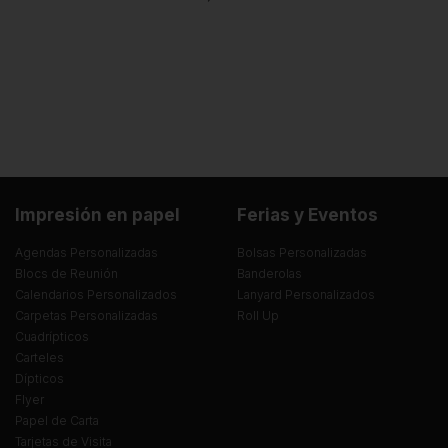
Impresión en papel
Ferias y Eventos
Agendas Personalizadas
Bolsas Personalizadas
Blocs de Reunión
Banderolas
Calendarios Personalizados
Lanyard Personalizados
Carpetas Personalizadas
Roll Up
Cuadrípticos
Carteles
Dípticos
Flyer
Papel de Carta
Tarjetas de Visita