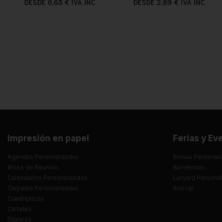
DESDE 6,63 € IVA INC.
DESDE 2,89 € IVA INC.
Impresión en papel
Ferias y Ev
Agendas Personalizadas
Bolsas Personali
Blocs de Reunión
Banderolas
Calendarios Personalizados
Lanyard Persona
Carpetas Personalizadas
Roll Up
Cuadrípticos
Carteles
Dípticos