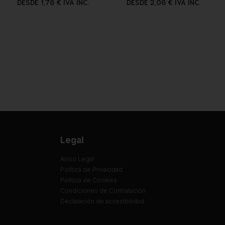
DESDE 1,76 € IVA INC.
DESDE 2,06 € IVA INC.
Legal
Aviso Legal
Política de Privacidad
Política de Cookies
Condiciones de Contratación
Declaración de accesibilidad