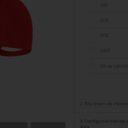
100
200
500
1000
Otras canti
2. Elija área/s de impres
3. Configura el marcaje 
área