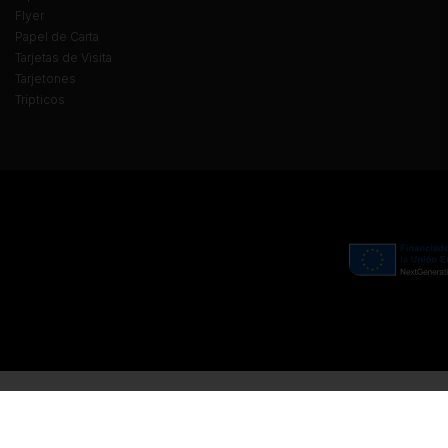
Flyer
Papel de Carta
Tarjetas de Visita
Tarjetones
Trípticos