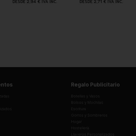
DESDE 2,94 € IVA INC.
DESDE 2,71 € IVA INC.
entos
Regalo Publicitario
zadas
Botellas y Vasos
Bolsos y Mochilas
lizados
Escritura
Gorros y Sombreros
Hogar
Hostelería
Llaveros Personalizados