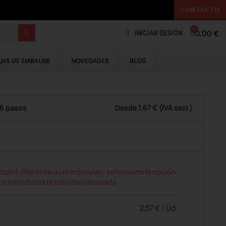
CONTACTO
0,00 €
INICIAR SESIÓN
JAS DE EMBALAJE
NOVEDADES
BLOG
 6 pasos
Desde
1,67 €
(IVA excl.)
tidad diferente a las indicadas, selecciona la opción
 e introduzca la cantidad deseada
2,57 € / Ud.