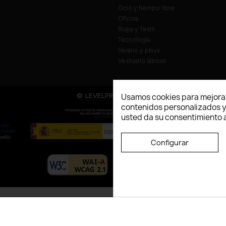
Ocio y tiempo libre
Oficina
Ropa y Textil
Tecnología
Verano y playa
Vestuario laboral
© LEVELPRINT - 2026
Usamos cookies para mejorar
contenidos personalizados y a
usted da su consentimiento a
Configurar
La página dispone de código accesibl