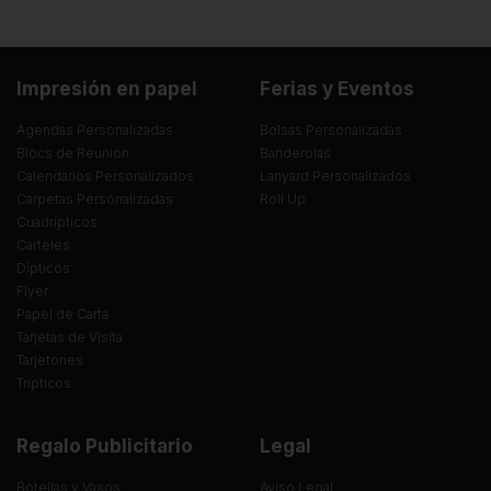
Impresión en papel
Ferias y Eventos
Agendas Personalizadas
Bolsas Personalizadas
Blocs de Reunión
Banderolas
Calendarios Personalizados
Lanyard Personalizados
Carpetas Personalizadas
Roll Up
Cuadrípticos
Carteles
Dípticos
Flyer
Papel de Carta
Tarjetas de Visita
Tarjetones
Trípticos
Regalo Publicitario
Legal
Botellas y Vasos
Aviso Legal