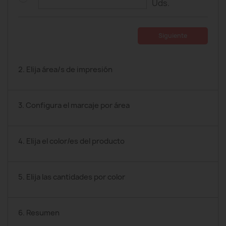
Uds.
Siguiente
2. Elija área/s de impresión
3. Configura el marcaje por área
4. Elija el color/es del producto
5. Elija las cantidades por color
6. Resumen