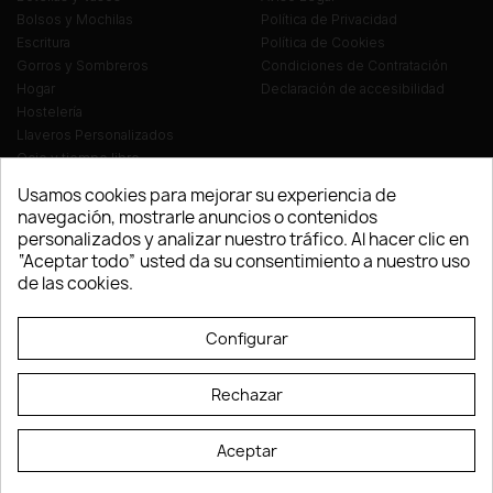
Bolsos y Mochilas
Política de Privacidad
Escritura
Política de Cookies
Gorros y Sombreros
Condiciones de Contratación
Hogar
Declaración de accesibilidad
Hostelería
Llaveros Personalizados
Ocio y tiempo libre
Oficina
Usamos cookies para mejorar su experiencia de
Ropa y Textil
navegación, mostrarle anuncios o contenidos
Tecnología
personalizados y analizar nuestro tráfico. Al hacer clic en
Verano y playa
“Aceptar todo” usted da su consentimiento a nuestro uso
Vestuario laboral
de las cookies.
© LEVELPRINT - 2026
Configurar
Rechazar
Aceptar
La página dispone de código accesible según las normas dictadas por la